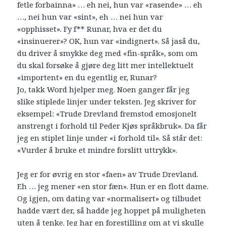
fetle forbainna» … eh nei, hun var «rasende» … eh
…, nei hun var «sint», eh … nei hun var
«opphisset». Fy f** Runar, hva er det du
«insinuerer»? OK, hun var «indignert». Så jaså du,
du driver å smykke deg med «fin-språk», som om
du skal forsøke å gjøre deg litt mer intellektuelt
«importent» en du egentlig er, Runar?
Jo, takk Word hjelper meg. Noen ganger får jeg
slike stiplede linjer under teksten. Jeg skriver for
eksempel: «Trude Drevland fremstod emosjonelt
anstrengt i forhold til Peder Kjøs språkbruk». Da får
jeg en stiplet linje under «i forhold til». Så står det:
«Vurder å bruke et mindre forslitt uttrykk».
Jeg er for øvrig en stor «faen» av Trude Drevland.
Eh … jeg mener «en stor fæn». Hun er en flott dame.
Og igjen, om dating var «normalisert» og tilbudet
hadde vært der, så hadde jeg hoppet på muligheten
uten å tenke. Jeg har en forestilling om at vi skulle