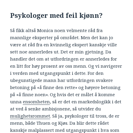
Psykologer med feil kjønn?
Så fikk altså Monica noen velmente råd fra
mannlige eksperter på området. Men det kan jo
være at råd fra en kvinnelig ekspert kanskje ville
sett noe annerledes ut. Det er min gjetning. Da
handler det om at utfordringen er annerledes for
en litt for høy prosent av oss menn. Og vi navigerer
i verden med utgangspunkt i dette. For den
ubegunstigede mann har utfordringen svakere
betoning på «å finne den rette» og høyere betoning
på «å finne noen». Og hvis det er målet å komme
unna
ensomheten
, så er det en markedslogikk i det
at ved å senke ambisjonene, så utvider du
mulighetsrommet
. Så ja, psykologer til tross, de er
menn, både Thuen og Kjøs. Da blir dette rådet
kanskje malplassert med utgangspunkt i hva som