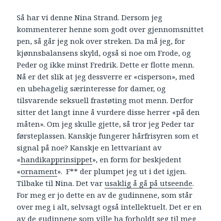
Så har vi denne Nina Strand. Dersom jeg
kommenterer henne som godt over gjennomsnittet
pen, så går jeg nok over streken. Da må jeg, for
kjønnsbalansens skyld, også si noe om Frode, og
Peder og ikke minst Fredrik. Dette er flotte menn.
Nå er det slik at jeg dessverre er «cisperson», med
en ubehagelig særinteresse for damer, og
tilsvarende seksuell frastøting mot menn. Derfor
sitter det langt inne å vurdere disse herrer «på den
måten». Om jeg skulle gjette, så tror jeg Peder tar
førsteplassen. Kanskje fungerer hårfrisyren som et
signal på noe? Kanskje en lettvariant av
«
handikapprinsippet
», en form for beskjedent
«
ornament
». F** der plumpet jeg ut i det igjen.
Tilbake til Nina. Det var
usaklig å gå på utseende
.
For meg er jo dette en av de gudinnene, som står
over meg i alt, selvsagt også intellektuelt. Det er en
av de gudinnene som ville ha forholdt seg til meg