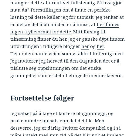
mangler dette alternativet fullstendig. Så hva gjør
man da? Forestillingen om å finne en perfekt
løsning på dette kaller jeg for
utopisk
. Jeg tenker at
en del av det å bli moden er å innse, at
her finnes
ingen trylleformel for dette
. Mitt forslag til
tilnærming finner du
her
. Jeg er ganske dypt innom
utfordringen i tidligere blogger
her
og
her
.
Det er den harde veien som vi aldri blir ferdig med.
Jeg inviterer jeg herved til den dugnaden det er
å
tilslutte seg oppslutningen
om det etiske
grunnfjellet som er det ubetingede menneskeverd.
Fortsettelse følger
Jeg satset på å lage et kortere blogginnlegg, og
bruke mindre innsats enn det det ble. Men
dessverre, jeg er dårlig Twitter-kompatibel og i så
måte i utakt med min tid. Så det blir nok et innlegg