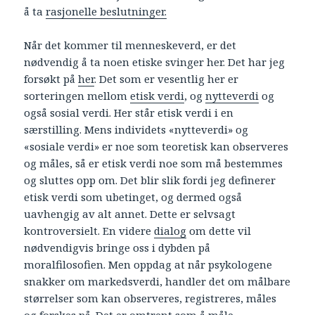
å ta
rasjonelle beslutninger.
Når det kommer til menneskeverd, er det
nødvendig å ta noen etiske svinger her. Det har jeg
forsøkt på
her
. Det som er vesentlig her er
sorteringen mellom
etisk verdi
, og
nytteverdi
og
også sosial verdi. Her står etisk verdi i en
særstilling. Mens individets «nytteverdi» og
«sosiale verdi» er noe som teoretisk kan observeres
og måles, så er etisk verdi noe som må bestemmes
og sluttes opp om. Det blir slik fordi jeg definerer
etisk verdi som ubetinget, og dermed også
uavhengig av alt annet. Dette er selvsagt
kontroversielt. En videre
dialog
om dette vil
nødvendigvis bringe oss i dybden på
moralfilosofien. Men oppdag at når psykologene
snakker om markedsverdi, handler det om målbare
størrelser som kan observeres, registreres, måles