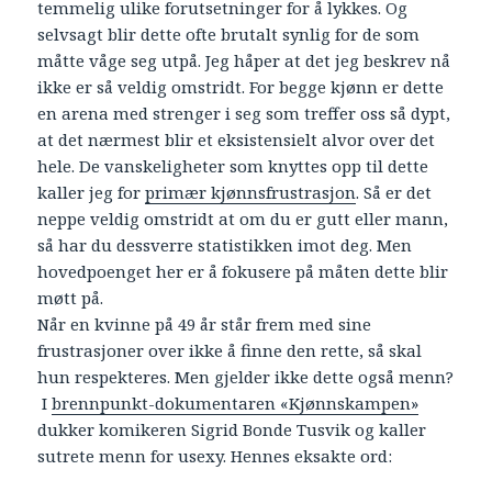
temmelig ulike forutsetninger for å lykkes. Og
selvsagt blir dette ofte brutalt synlig for de som
måtte våge seg utpå. Jeg håper at det jeg beskrev nå
ikke er så veldig omstridt. For begge kjønn er dette
en arena med strenger i seg som treffer oss så dypt,
at det nærmest blir et eksistensielt alvor over det
hele. De vanskeligheter som knyttes opp til dette
kaller jeg for
primær kjønnsfrustrasjon
. Så er det
neppe veldig omstridt at om du er gutt eller mann,
så har du dessverre statistikken imot deg. Men
hovedpoenget her er å fokusere på måten dette blir
møtt på.
Når en kvinne på 49 år står frem med sine
frustrasjoner over ikke å finne den rette, så skal
hun respekteres. Men gjelder ikke dette også menn?
I
brennpunkt-dokumentaren «Kjønnskampen»
dukker komikeren Sigrid Bonde Tusvik og kaller
sutrete menn for usexy. Hennes eksakte ord: