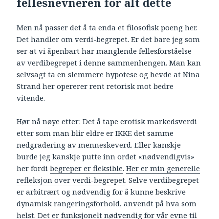
fellesnevneren for alt dette
Men nå passer det å ta enda et filosofisk poeng her.
Det handler om verdi-begrepet. Er det bare jeg som
ser at vi åpenbart har manglende fellesforståelse
av verdibegrepet i denne sammenhengen. Man kan
selvsagt ta en slemmere hypotese og hevde at Nina
Strand her opererer rent retorisk mot bedre
vitende.
Hør nå nøye etter: Det å tape erotisk markedsverdi
etter som man blir eldre er IKKE det samme
nedgradering av menneskeverd. Eller kanskje
burde jeg kanskje putte inn ordet «nødvendigvis»
her fordi
begreper er fleksible
.
Her er min generelle
refleksjon over verdi-begrepet
. Selve verdibegrepet
er arbitrært og nødvendig for å kunne beskrive
dynamisk rangeringsforhold, anvendt på hva som
helst. Det er funksjonelt nødvendig for vår evne til