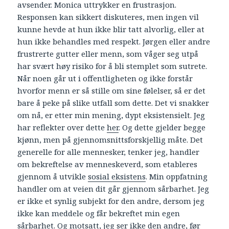
avsender. Monica uttrykker en frustrasjon.
Responsen kan sikkert diskuteres, men ingen vil
kunne hevde at hun ikke blir tatt alvorlig, eller at
hun ikke behandles med respekt. Jørgen eller andre
frustrerte gutter eller menn, som våger seg utpå
har svært høy risiko for å bli stemplet som sutrete.
Når noen går ut i offentligheten og ikke forstår
hvorfor menn er så stille om sine følelser, så er det
bare å peke på slike utfall som dette. Det vi snakker
om nå, er etter min mening, dypt eksistensielt. Jeg
har reflekter over dette
her
. Og dette gjelder begge
kjønn, men på gjennomsnittsforskjellig måte. Det
generelle for alle mennesker, tenker jeg, handler
om bekreftelse av menneskeverd, som etableres
gjennom å utvikle
sosial eksistens
. Min oppfatning
handler om at veien dit går gjennom sårbarhet. Jeg
er ikke et synlig subjekt for den andre, dersom jeg
ikke kan meddele og får bekreftet min egen
sårbarhet. Og motsatt, jeg ser ikke den andre, før