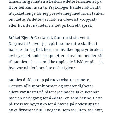
tilnærming i måten å beskrive dette fenomenet på.
Hvor feil kan man ta. Psykologer hadde nok brukt
utrykket lenge før jeg prøvde meg med noen tanker
om dette. Så dette var nok en ubevisst «copycat»
eller hva det nå heter nå det på korrekt språk.
Bråket Kjøs & Co startet, fant raskt sin vei til
Dagsnytt 18
, hvor jeg «på lissom» satte «kaffen i
halsen» da jeg fikk høre om hvilket oppstyr bruken
av begrepet hadde skapt, etter et «velmenende» råd
til Monica på 49 som ikke opplevde å lykkes på … ja,
hva var nå det korrekte ordet igjen?
Monica dukket opp på
NRK Debatten senere
.
Dersom alle moralnormer og omstendigheter
ellers var kastet på båten: Jeg hadde ikke betenkt
meg en halv gang for å «date» en som henne. Dette
på tross av høyrisiko for å havne på hodestups ut
av et firkantet hull i veggen, som for liten, for hvit,