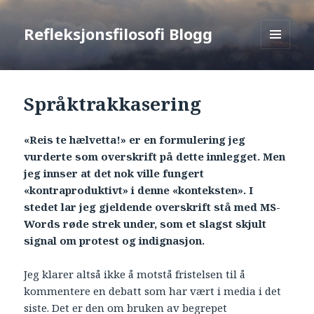
Refleksjonsfilosofi Blogg
MENU
AND
WIDGETS
Språktrakkasering
«Reis te hælvetta!» er en formulering jeg
vurderte som overskrift på dette innlegget. Men
jeg innser at det nok ville fungert
«kontraproduktivt» i denne «konteksten». I
stedet lar jeg gjeldende overskrift stå med MS-
Words røde strek under, som et slagst skjult
signal om protest og indignasjon.
Jeg klarer altså ikke å motstå fristelsen til å
kommentere en debatt som har vært i media i det
siste. Det er den om bruken av begrepet