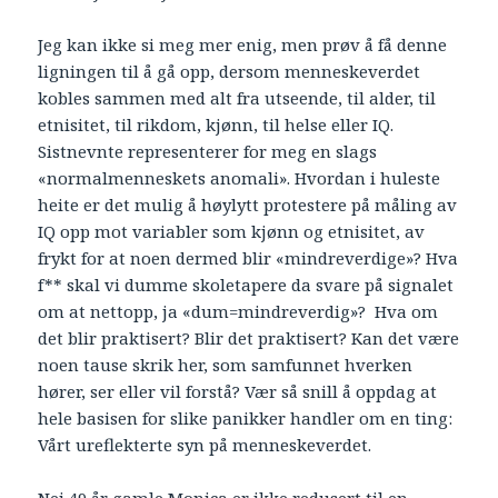
Jeg kan ikke si meg mer enig, men prøv å få denne
ligningen til å gå opp, dersom menneskeverdet
kobles sammen med alt fra utseende, til alder, til
etnisitet, til rikdom, kjønn, til helse eller IQ.
Sistnevnte representerer for meg en slags
«normalmenneskets anomali». Hvordan i huleste
heite er det mulig å høylytt protestere på måling av
IQ opp mot variabler som kjønn og etnisitet, av
frykt for at noen dermed blir «mindreverdige»? Hva
f** skal vi dumme skoletapere da svare på signalet
om at nettopp, ja «dum=mindreverdig»? Hva om
det blir praktisert? Blir det praktisert? Kan det være
noen tause skrik her, som samfunnet hverken
hører, ser eller vil forstå? Vær så snill å oppdag at
hele basisen for slike panikker handler om en ting:
Vårt ureflekterte syn på menneskeverdet.