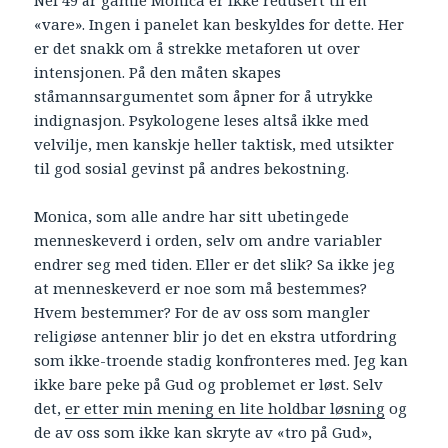
Nei 49 år gamle Monica er ikke redusert til en
«vare». Ingen i panelet kan beskyldes for dette. Her
er det snakk om å strekke metaforen ut over
intensjonen. På den måten skapes
ståmannsargumentet som åpner for å utrykke
indignasjon. Psykologene leses altså ikke med
velvilje, men kanskje heller taktisk, med utsikter
til god sosial gevinst på andres bekostning.
Monica, som alle andre har sitt ubetingede
menneskeverd i orden, selv om andre variabler
endrer seg med tiden. Eller er det slik? Sa ikke jeg
at menneskeverd er noe som må bestemmes?
Hvem bestemmer? For de av oss som mangler
religiøse antenner blir jo det en ekstra utfordring
som ikke-troende stadig konfronteres med. Jeg kan
ikke bare peke på Gud og problemet er løst. Selv
det,
er etter min mening en lite holdbar løsning
og
de av oss som ikke kan skryte av «tro på Gud»,