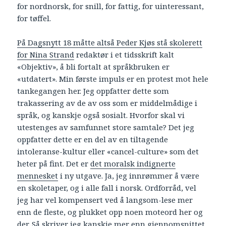
for nordnorsk, for snill, for fattig, for uinteressant,
for tøffel.
På Dagsnytt 18 måtte altså Peder Kjøs stå skolerett
for Nina Strand
redaktør i et tidsskrift kalt
«Objektiv», å bli fortalt at språkbruken er
«utdatert». Min første impuls er en protest mot hele
tankegangen her. Jeg oppfatter dette som
trakassering av de av oss som er middelmådige i
språk, og kanskje også sosialt. Hvorfor skal vi
utestenges av samfunnet store samtale? Det jeg
oppfatter dette er en del av en tiltagende
intoleranse-kultur eller «cancel-culture» som det
heter på fint. Det er
det moralsk indignerte
mennesket
i ny utgave. Ja, jeg innrømmer å være
en skoletaper, og i alle fall i norsk. Ordforråd, vel
jeg har vel kompensert ved å langsom-lese mer
enn de fleste, og plukket opp noen moteord her og
der. Så skriver jeg kanskje mer enn gjennomsnittet.