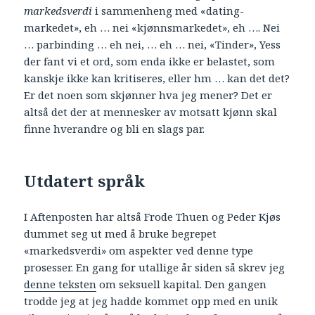
markedsverdi
i sammenheng med «dating-
markedet», eh … nei «kjønnsmarkedet», eh …. Nei
… parbinding … eh nei, … eh … nei, «Tinder», Yess
der fant vi et ord, som enda ikke er belastet, som
kanskje ikke kan kritiseres, eller hm … kan det det?
Er det noen som skjønner hva jeg mener? Det er
altså det der at mennesker av motsatt kjønn skal
finne hverandre og bli en slags par.
Utdatert språk
I Aftenposten har altså Frode Thuen og Peder Kjøs
dummet seg ut med å bruke begrepet
«markedsverdi» om aspekter ved denne type
prosesser. En gang for utallige år siden så skrev jeg
denne teksten
om seksuell kapital. Den gangen
trodde jeg at jeg hadde kommet opp med en unik