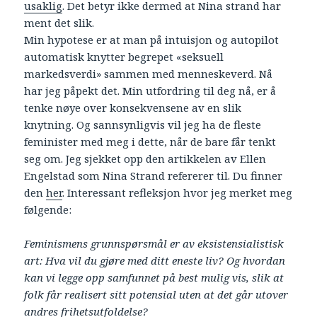
usaklig
. Det betyr ikke dermed at Nina strand har
ment det slik.
Min hypotese er at man på intuisjon og autopilot
automatisk knytter begrepet «seksuell
markedsverdi» sammen med menneskeverd. Nå
har jeg påpekt det. Min utfordring til deg nå, er å
tenke nøye over konsekvensene av en slik
knytning. Og sannsynligvis vil jeg ha de fleste
feminister med meg i dette, når de bare får tenkt
seg om. Jeg sjekket opp den artikkelen av Ellen
Engelstad som Nina Strand refererer til. Du finner
den
her
. Interessant refleksjon hvor jeg merket meg
følgende:
Feminismens grunnspørsmål er av eksistensialistisk
art: Hva vil du gjøre med ditt eneste liv? Og hvordan
kan vi legge opp samfunnet på best mulig vis, slik at
folk får realisert sitt potensial uten at det går utover
andres frihetsutfoldelse?