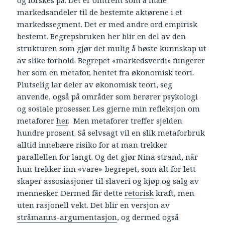
og forskes på. Det er omtrent som å måle
markedsandeler til de bestemte aktørene i et
markedssegment. Det er med andre ord empirisk
bestemt. Begrepsbruken her blir en del av den
strukturen som gjør det mulig å høste kunnskap ut
av slike forhold. Begrepet «markedsverdi» fungerer
her som en metafor, hentet fra økonomisk teori.
Plutselig lar deler av økonomisk teori, seg
anvende, også på områder som berører psykologi
og sosiale prosesser. Les gjerne min refleksjon om
metaforer
her
. Men metaforer treffer sjelden
hundre prosent. Så selvsagt vil en slik metaforbruk
alltid innebære risiko for at man trekker
parallellen for langt. Og det gjør Nina strand, når
hun trekker inn «vare»-begrepet, som alt for lett
skaper assosiasjoner til slaveri og kjøp og salg av
mennesker. Dermed får dette
retorisk
kraft, men
uten rasjonell vekt. Det blir en versjon av
stråmanns-argumentasjon
, og dermed også