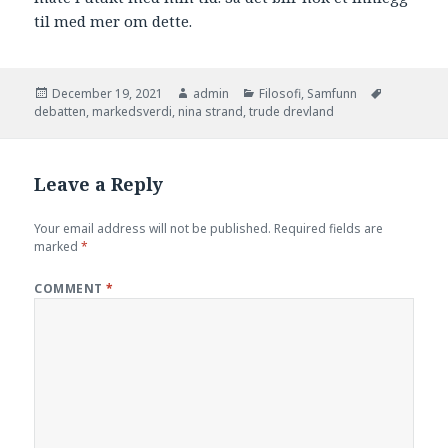
til med mer om dette.
Posted
Author
Categories
Tags
December 19, 2021
admin
Filosofi
,
Samfunn
on
debatten
,
markedsverdi
,
nina strand
,
trude drevland
Leave a Reply
Your email address will not be published.
Required fields are
marked
*
COMMENT
*