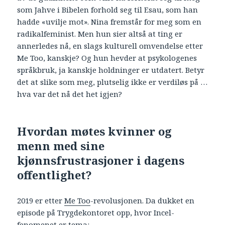
som Jahve i Bibelen forhold seg til Esau, som han
hadde «uvilje mot». Nina fremstår for meg som en
radikalfeminist. Men hun sier altså at ting er
annerledes nå, en slags kulturell omvendelse etter
Me Too, kanskje? Og hun hevder at psykologenes
språkbruk, ja kanskje holdninger er utdatert. Betyr
det at slike som meg, plutselig ikke er verdiløs på …
hva var det nå det het igjen?
Hvordan møtes kvinner og
menn med sine
kjønnsfrustrasjoner i dagens
offentlighet?
2019 er etter
Me Too
-revolusjonen. Da dukket en
episode på Trygdekontoret opp, hvor Incel-
fenomenet er tema: