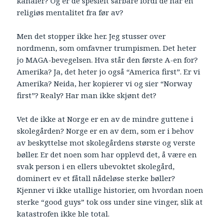
kanaler? Og er de spesielt sårbare fordi de har en
religiøs mentalitet fra før av?
Men det stopper ikke her. Jeg stusser over
nordmenn, som omfavner trumpismen. Det heter
jo MAGA-bevegelsen. Hva står den første A-en for?
Amerika? Ja, det heter jo også “America first”. Er vi
Amerika? Neida, her kopierer vi og sier “Norway
first”? Realy? Har man ikke skjønt det?
Vet de ikke at Norge er en av de mindre guttene i
skolegården? Norge er en av dem, som er i behov
av beskyttelse mot skolegårdens største og verste
bøller. Er det noen som har opplevd det, å være en
svak person i en ellers ubevoktet skolegård,
dominert ev et fåtall nådeløse sterke bøller?
Kjenner vi ikke utallige historier, om hvordan noen
sterke “good guys” tok oss under sine vinger, slik at
katastrofen ikke ble total.