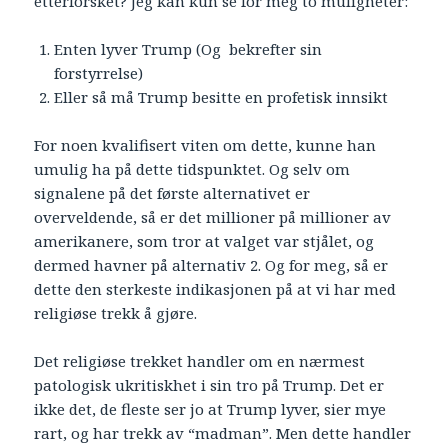
etterforsket? Jeg kan kun se for meg to muligheter:
Enten lyver Trump (Og bekrefter sin
forstyrrelse)
Eller så må Trump besitte en profetisk innsikt
For noen kvalifisert viten om dette, kunne han
umulig ha på dette tidspunktet. Og selv om
signalene på det første alternativet er
overveldende, så er det millioner på millioner av
amerikanere, som tror at valget var stjålet, og
dermed havner på alternativ 2. Og for meg, så er
dette den sterkeste indikasjonen på at vi har med
religiøse trekk å gjøre.
Det religiøse trekket handler om en nærmest
patologisk ukritiskhet i sin tro på Trump. Det er
ikke det, de fleste ser jo at Trump lyver, sier mye
rart, og har trekk av “madman”. Men dette handler