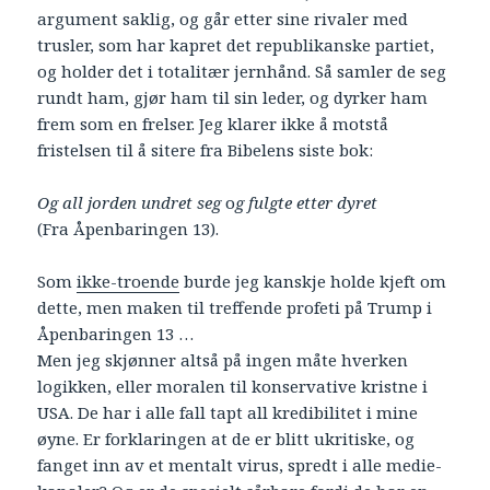
argument saklig, og går etter sine rivaler med
trusler, som har kapret det republikanske partiet,
og holder det i totalitær jernhånd. Så samler de seg
rundt ham, gjør ham til sin leder, og dyrker ham
frem som en frelser. Jeg klarer ikke å motstå
fristelsen til å sitere fra Bibelens siste bok:
Og all jorden undret seg
o
g fulgte etter dyret
(Fra Åpenbaringen 13).
Som
ikke-troende
burde jeg kanskje holde kjeft om
dette, men maken til treffende profeti på Trump i
Åpenbaringen 13 …
Men jeg skjønner altså på ingen måte hverken
logikken, eller moralen til konservative kristne i
USA. De har i alle fall tapt all kredibilitet i mine
øyne. Er forklaringen at de er blitt ukritiske, og
fanget inn av et mentalt virus, spredt i alle medie-