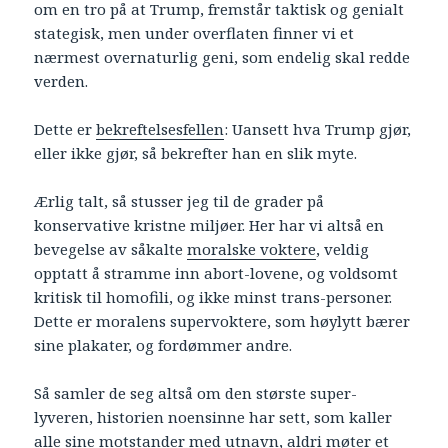
om en tro på at Trump, fremstår taktisk og genialt
stategisk, men under overflaten finner vi et
nærmest overnaturlig geni, som endelig skal redde
verden.
Dette er
bekreftelsesfellen
: Uansett hva Trump gjør,
eller ikke gjør, så bekrefter han en slik myte.
Ærlig talt, så stusser jeg til de grader på
konservative kristne miljøer. Her har vi altså en
bevegelse av såkalte
moralske voktere
, veldig
opptatt å stramme inn abort-lovene, og voldsomt
kritisk til homofili, og ikke minst trans-personer.
Dette er moralens supervoktere, som høylytt bærer
sine plakater, og fordømmer andre.
Så samler de seg altså om den største super-
lyveren, historien noensinne har sett, som kaller
alle sine motstander med utnavn, aldri møter et