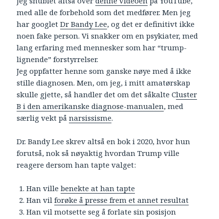
Jeg snublet altså over
denne videoen
på YouTube,
med alle de forbehold som det medfører. Men jeg
har googlet
Dr Bandy Lee
, og det er definitivt ikke
noen fake person. Vi snakker om en psykiater, med
lang erfaring med mennesker som har “trump-
lignende” forstyrrelser.
Jeg oppfatter henne som ganske nøye med å ikke
stille diagnosen. Men, om jeg, i mitt amatørskap
skulle gjette, så handler det om det såkalte C
luster
B i den amerikanske diagnose-manualen
, med
særlig vekt på
narsissisme
.
Dr. Bandy Lee skrev altså en bok i 2020, hvor hun
forutså, nok så nøyaktig hvordan Trump ville
reagere dersom han tapte valget:
Han ville
benekte at han tapte
Han vil
forøke å presse frem et annet resultat
Han vil motsette seg å forlate sin posisjon