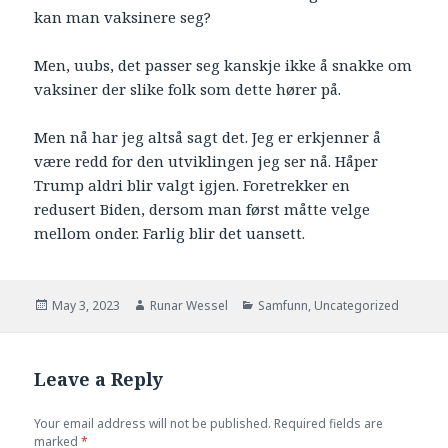
kan man vaksinere seg?
Men, uubs, det passer seg kanskje ikke å snakke om
vaksiner der slike folk som dette hører på.
Men nå har jeg altså sagt det. Jeg er erkjenner å
være redd for den utviklingen jeg ser nå. Håper
Trump aldri blir valgt igjen. Foretrekker en
redusert Biden, dersom man først måtte velge
mellom onder. Farlig blir det uansett.
Posted
Author
Categories
May 3, 2023
Runar Wessel
Samfunn
,
Uncategorized
on
Leave a Reply
Your email address will not be published.
Required fields are
marked
*