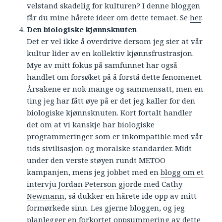
velstand skadelig for kulturen? I denne bloggen
får du mine hårete ideer om dette temaet. Se
her
.
Den biologiske kjønnsknuten
Det er vel ikke å overdrive dersom jeg sier at vår
kultur lider av en kollektiv kjønnsfrustrasjon.
Mye av mitt fokus på samfunnet har også
handlet om forsøket på å forstå dette fenomenet.
Årsakene er nok mange og sammensatt, men en
ting jeg har fått øye på er det jeg kaller for den
biologiske kjønnsknuten. Kort fortalt handler
det om at vi kanskje har biologiske
programmeringer som er inkompatible med vår
tids sivilisasjon og moralske standarder. Midt
under den verste støyen rundt METOO
kampanjen, mens jeg jobbet med en
blogg om et
intervju Jordan Peterson gjorde med Cathy
Newmann
, så dukker en hårete ide opp av mitt
formørkede sinn. Les gjerne bloggen, og jeg
planlegger en forkortet oppsummering av dette