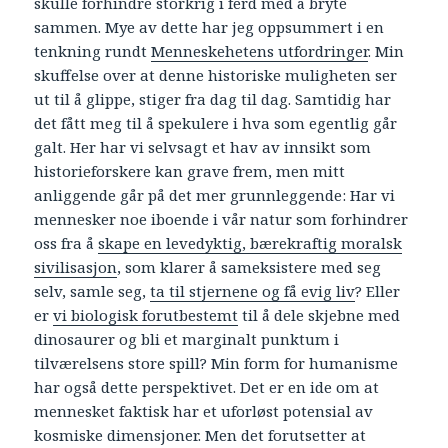
skulle forhindre storkrig i ferd med å bryte
sammen. Mye av dette har jeg oppsummert i en
tenkning rundt
Menneskehetens utfordringer
. Min
skuffelse over at denne historiske muligheten ser
ut til å glippe, stiger fra dag til dag. Samtidig har
det fått meg til å spekulere i hva som egentlig går
galt. Her har vi selvsagt et hav av innsikt som
historieforskere kan grave frem, men mitt
anliggende går på det mer grunnleggende: Har vi
mennesker noe iboende i vår natur som forhindrer
oss fra å
skape en levedyktig, bærekraftig moralsk
sivilisasjon
, som klarer å sameksistere med seg
selv, samle seg,
ta til stjernene og få evig liv
? Eller
er
vi biologisk forutbestemt
til å dele skjebne med
dinosaurer og bli et marginalt punktum i
tilværelsens store spill? Min form for humanisme
har også dette perspektivet. Det er en ide om at
mennesket faktisk har et uforløst potensial av
kosmiske dimensjoner. Men det forutsetter at