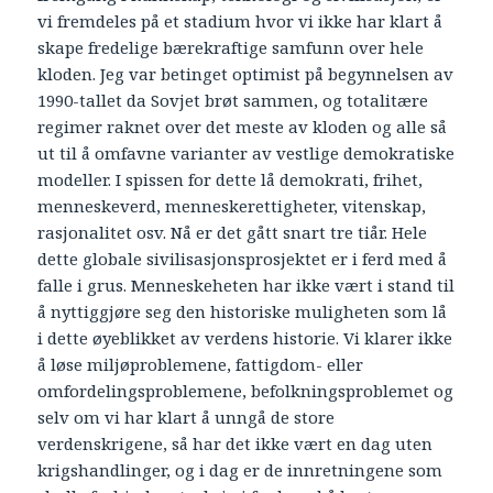
vi fremdeles på et stadium hvor vi ikke har klart å
skape fredelige bærekraftige samfunn over hele
kloden. Jeg var betinget optimist på begynnelsen av
1990-tallet da Sovjet brøt sammen, og totalitære
regimer raknet over det meste av kloden og alle så
ut til å omfavne varianter av vestlige demokratiske
modeller. I spissen for dette lå demokrati, frihet,
menneskeverd, menneskerettigheter, vitenskap,
rasjonalitet osv. Nå er det gått snart tre tiår. Hele
dette globale sivilisasjonsprosjektet er i ferd med å
falle i grus. Menneskeheten har ikke vært i stand til
å nyttiggjøre seg den historiske muligheten som lå
i dette øyeblikket av verdens historie. Vi klarer ikke
å løse miljøproblemene, fattigdom- eller
omfordelingsproblemene, befolkningsproblemet og
selv om vi har klart å unngå de store
verdenskrigene, så har det ikke vært en dag uten
krigshandlinger, og i dag er de innretningene som