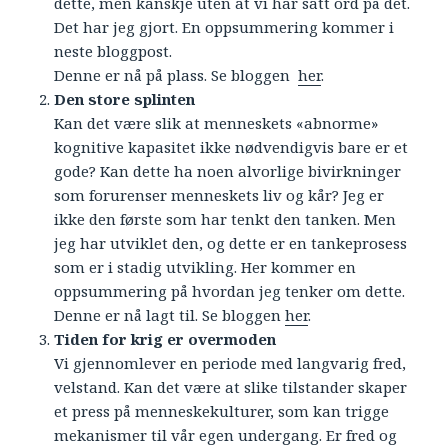
dette, men kanskje uten at vi har satt ord på det.
Det har jeg gjort. En oppsummering kommer i
neste bloggpost.
Denne er nå på plass. Se bloggen
her
.
Den store splinten
Kan det være slik at menneskets «abnorme»
kognitive kapasitet ikke nødvendigvis bare er et
gode? Kan dette ha noen alvorlige bivirkninger
som forurenser menneskets liv og kår? Jeg er
ikke den første som har tenkt den tanken. Men
jeg har utviklet den, og dette er en tankeprosess
som er i stadig utvikling. Her kommer en
oppsummering på hvordan jeg tenker om dette.
Denne er nå lagt til. Se bloggen
her
.
Tiden for krig er overmoden
Vi gjennomlever en periode med langvarig fred,
velstand. Kan det være at slike tilstander skaper
et press på menneskekulturer, som kan trigge
mekanismer til vår egen undergang. Er fred og