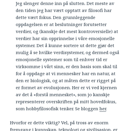
Jeg slenger denne inn på slutten. Det meste av
den tiden jeg har vært opptatt av filosofi har
dette vært fokus. Den grunnleggende
oppdagelsen er at beslutninger forutsetter
verdier, og (kanskje det mest kontroversielle) at
verdier har sin opprinnelse i våre emosjonelle
systemer. Det å kunne sortere ut dette gjør det
mulig å se hvilke verdisystemer, og dermed også
emosjonelle systemer som til enhver tid er
virksomme i vårt sinn, er den basis som skal til
for å oppdage at vi mennesker har en natur, at
den er biologisk, og at måten dette er rigget på
er formet av evolusjonen. Her er vi ved kjernen
av det å «forstå mennesket», som jo kanskje
representerer overskriften på mitt hovedfokus,
som hobbyfilosofisk tenker. Se bloggen
her
.
Hvorfor er dette viktig? Vel, på tross av enorm
fremgang i kunnskap, teknologi og sivilisasjon, er