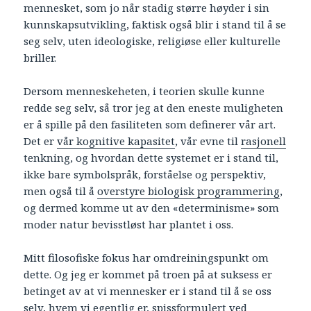
mennesket, som jo når stadig større høyder i sin
kunnskapsutvikling, faktisk også blir i stand til å se
seg selv, uten ideologiske, religiøse eller kulturelle
briller.
Dersom menneskeheten, i teorien skulle kunne
redde seg selv, så tror jeg at den eneste muligheten
er å spille på den fasiliteten som definerer vår art.
Det er
vår kognitive kapasitet
, vår evne til
rasjonell
tenkning, og hvordan dette systemet er i stand til,
ikke bare symbolspråk, forståelse og perspektiv,
men også til å
overstyre biologisk programmering
,
og dermed komme ut av den «determinisme» som
moder natur bevisstløst har plantet i oss.
Mitt filosofiske fokus har omdreiningspunkt om
dette. Og jeg er kommet på troen på at suksess er
betinget av at vi mennesker er i stand til å se oss
selv, hvem vi egentlig er, spissformulert ved