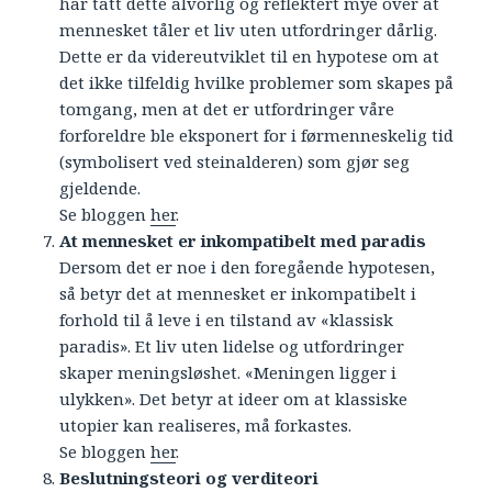
har tatt dette alvorlig og reflektert mye over at
mennesket tåler et liv uten utfordringer dårlig.
Dette er da videreutviklet til en hypotese om at
det ikke tilfeldig hvilke problemer som skapes på
tomgang, men at det er utfordringer våre
forforeldre ble eksponert for i førmenneskelig tid
(symbolisert ved steinalderen) som gjør seg
gjeldende.
Se bloggen
her
.
At mennesket er inkompatibelt med paradis
Dersom det er noe i den foregående hypotesen,
så betyr det at mennesket er inkompatibelt i
forhold til å leve i en tilstand av «klassisk
paradis». Et liv uten lidelse og utfordringer
skaper meningsløshet. «Meningen ligger i
ulykken». Det betyr at ideer om at klassiske
utopier kan realiseres, må forkastes.
Se bloggen
her
.
Beslutningsteori og verditeori