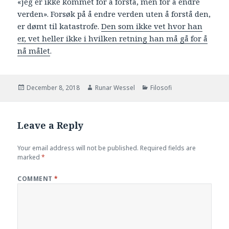
«jeg er ikke kommet for å forstå, men for å endre
verden». Forsøk på å endre verden uten å forstå den,
er dømt til katastrofe.
Den som ikke vet hvor han
er, vet heller ikke i hvilken retning han må gå for å
nå målet
.
Posted
Author
Categories
December 8, 2018
Runar Wessel
Filosofi
on
Leave a Reply
Your email address will not be published.
Required fields are
marked
*
COMMENT
*