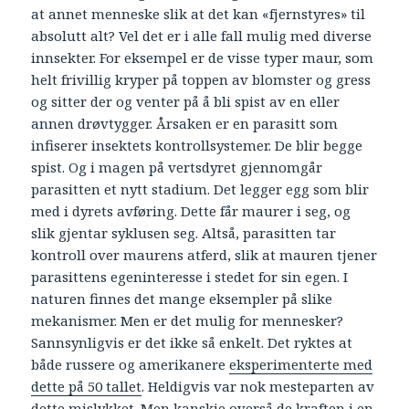
at annet menneske slik at det kan «fjernstyres» til
absolutt alt? Vel det er i alle fall mulig med diverse
innsekter. For eksempel er de visse typer maur, som
helt frivillig kryper på toppen av blomster og gress
og sitter der og venter på å bli spist av en eller
annen drøvtygger. Årsaken er en parasitt som
infiserer insektets kontrollsystemer. De blir begge
spist. Og i magen på vertsdyret gjennomgår
parasitten et nytt stadium. Det legger egg som blir
med i dyrets avføring. Dette får maurer i seg, og
slik gjentar syklusen seg. Altså, parasitten tar
kontroll over maurens atferd, slik at mauren tjener
parasittens egeninteresse i stedet for sin egen. I
naturen finnes det mange eksempler på slike
mekanismer. Men er det mulig for mennesker?
Sannsynligvis er det ikke så enkelt. Det ryktes at
både russere og amerikanere
eksperimenterte med
dette på 50 tallet
. Heldigvis var nok mesteparten av
dette mislykket. Men kanskje overså de kraften i en