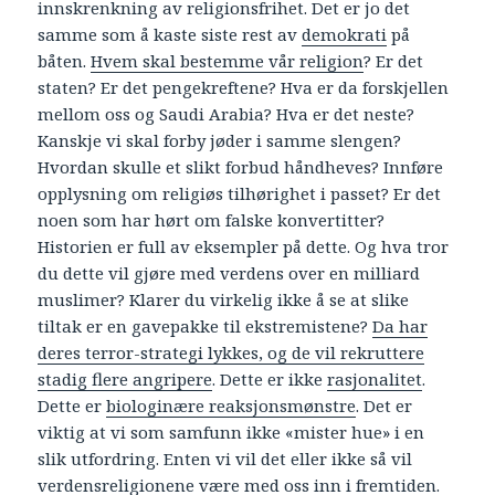
innskrenkning av religionsfrihet. Det er jo det
samme som å kaste siste rest av
demokrati
på
båten.
Hvem skal bestemme vår religion
? Er det
staten? Er det pengekreftene? Hva er da forskjellen
mellom oss og Saudi Arabia? Hva er det neste?
Kanskje vi skal forby jøder i samme slengen?
Hvordan skulle et slikt forbud håndheves? Innføre
opplysning om religiøs tilhørighet i passet? Er det
noen som har hørt om falske konvertitter?
Historien er full av eksempler på dette. Og hva tror
du dette vil gjøre med verdens over en milliard
muslimer? Klarer du virkelig ikke å se at slike
tiltak er en gavepakke til ekstremistene?
Da har
deres terror-strategi lykkes, og de vil rekruttere
stadig flere angripere
. Dette er ikke
rasjonalitet
.
Dette er
biologinære reaksjonsmønstre
. Det er
viktig at vi som samfunn ikke «mister hue» i en
slik utfordring. Enten vi vil det eller ikke så vil
verdensreligionene være med oss inn i fremtiden.