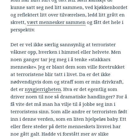
kunne satt seg ned litt sammen, ved kjøkkenbordet
og reflektert litt over tilværelsen, ledd litt grått en
skvett,
vært mennesker sammen
og fått det hele i
perspektiv.
Det er vel ikke særlig sannsynlig at terrorister
våkner opp, hverken i himmel eller helvete. Men
noen ganger tar jeg meg i å tenke «stakkars
menneske». Jeg er blant dem som ville foretrukket
at terroristene blir tatt i livet. Da er det ikke
nødvendigvis dom og straff som er min drivkraft,
det er
nysgjerrigheten
. Hva er det egentlig som
driver noen til noe så dramatiske handlinger? For å
få vite det må man ha vilje til å jobbe seg inn i
terroristens sinn. Som alle andre er terroristen født
inn i denne verden, som en liten hjelpeløs baby. Ett
eller flere steder på dette menneskets livsvei har
noe gått galt. Hadde vi forstått mer av slike