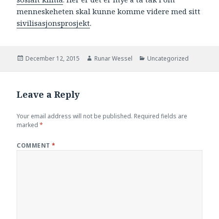
menneskeheten skal kunne komme videre med sitt
sivilisasjonsprosjekt
.
Posted
Author
Categories
December 12, 2015
Runar Wessel
Uncategorized
on
Leave a Reply
Your email address will not be published.
Required fields are
marked
*
COMMENT
*