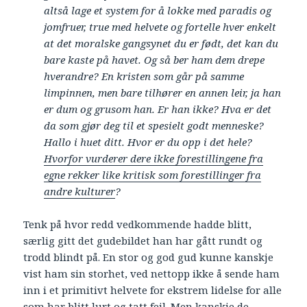
altså lage et system for å lokke med paradis og
jomfruer, true med helvete og fortelle hver enkelt
at det moralske gangsynet du er født, det kan du
bare kaste på havet. Og så ber ham dem drepe
hverandre? En kristen som går på samme
limpinnen, men bare tilhører en annen leir, ja han
er dum og grusom han. Er han ikke? Hva er det
da som gjør deg til et spesielt godt menneske?
Hallo i huet ditt. Hvor er du opp i det hele?
Hvorfor vurderer dere ikke forestillingene fra
egne rekker like kritisk som forestillinger fra
andre kulturer
?
Tenk på hvor redd vedkommende hadde blitt,
særlig gitt det gudebildet han har gått rundt og
trodd blindt på. En stor og god gud kunne kanskje
vist ham sin storhet, ved nettopp ikke å sende ham
inn i et primitivt helvete for ekstrem lidelse for alle
som har blitt lurt og tatt feil. Men kanskje de