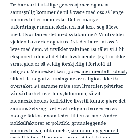
De har vart i utallige generasjoner, og mest
sannsynlig kommer de til å være med oss så lenge
mennesket er menneske. Det er mange
utfordringer menneskeheten må lære seg å leve
med. Hvordan er det med sykdommer? Vi utrydder
sjelden bakterier og virus. I stedet lærer vi oss å
leve med dem. Vi utvikler vaksiner. Da tåler vi å bli
eksponert uten at det blir livstruende. Jeg tror ikke
strategien
er så veldig forskjellig i forhold til
religion. Mennesket kan gjøres
mer mentalt robust
,
slik at de negative utslagene av religion ikke får
overtaket. På samme måte som livsstilen påvirker
vår sårbarhet overfor sykdommer, så vil
menneskehetens kollektive livsstil kunne gjøre det
samme. Selvsagt vet vi at religion bare er en av
mange faktorer som leder til terrorisme. Andre
nøkkelfaktorer er
politikk
,
grunnleggende
menneskesyn
, utdannelse,
økonomi
og
generelt
sosialt klima
. Her er det er mye å ta tak i om