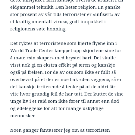
eldgammel teknikk. Den heter religion. En ganske
stor prosent av vår tids terrorister er «infisert» av
et kraftig «mentalt virus», godt innpakket i
religionens søte honning.
Det ryktes at terroristene som kjørte flyene inn i
World Trade Center kneppet opp skjortene sine for
å møte «sin skaper» med brystet bart. Det skulle
visst nok gi en ekstra effekt på æren og kanskje
også på frelsen. For de av oss som ikke er fullt så
overbevist på et der er noe bak «den veggen», så er
det kanskje irriterende å tenke på at de aldri får
vite hvor grundig feil de har tatt. Der kuttet de sine
unge liv i et raid som ikke fører til annet enn død
og ødeleggelse for alt for mange uskyldige
mennesker.
Noen ganger fantaserer jeg om at terroristen