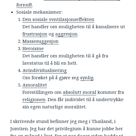
fornuft
.
Sosiale mekanismer:
Den sosiale ventilasjonseffekten
Det handler om muligheten til å kanalisere ut
frustrasjon
og
aggresjon
.
Massesuggesjon
Heroisme
Det handler om muligheten til å gå fra
lavstatus til å bli en helt.
Avindividualisering
Om forøket på å gjøre seg
synlig
.
Amoralitet
Forestillingen om
absolutt moral
kommer fra
religionen
. Den får individet til å undertrykke
sin egen naturlige moralitet.
I skrivende stund befinner jeg meg i Thailand, i
Jomtien. Jeg har det privilegium å kunne jobbe her
fra en måned i året. For et par dager siden hadde vi