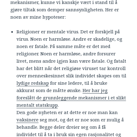
mekanismer, kunne vi kanskje vært i stand til å
gjøre tiltak som demper sannsynligheten. Her er
noen av mine hypoteser:
Religioner er mentale virus. Det er forskjell på
virus. Noen er harmløse. Andre er skadelige, og
noen er fatale. På samme måte er det med
religioner. Noen er harmløse, andre forsurer
livet, mens andre igjen kan være fatale. Og fatalt
har det blitt når det religiøse viruset tar kontroll
over menneskesinnet slik individet skapes om til
lydige redskap
for sine ledere, til å bruke
akkurat som de måtte ønske.
Her har jeg
foreslått de grunnleggende mekanismer i et slikt
mentalt statskupp
.
Den gode nyheten er at dette er noe man kan
vaksinere
seg mot, og det er noe som er mulig å
behandle. Begge deler dreier seg om å få
individet til
å ta i bruk sin egen rasjonalitet og