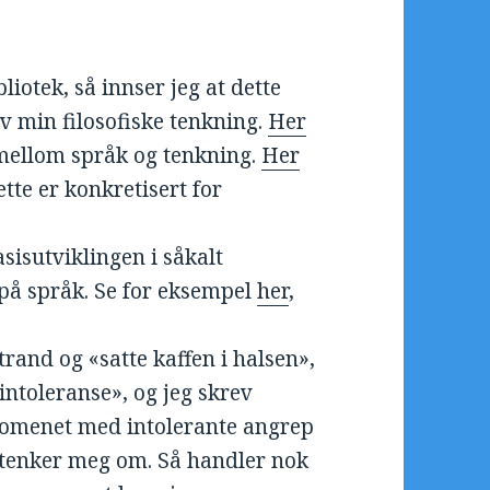
bliotek, så innser jeg at dette
v min filosofiske tenkning.
Her
mellom språk og tenkning.
Her
ette er konkretisert for
sisutviklingen i såkalt
på språk. Se for eksempel
her
,
rand og «satte kaffen i halsen»,
ntoleranse», og jeg skrev
enomenet med intolerante angrep
g tenker meg om. Så handler nok