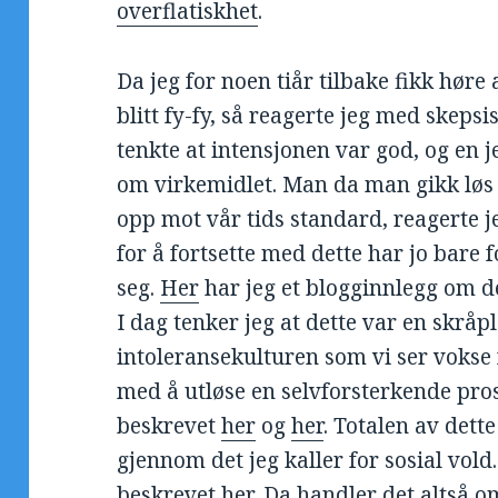
overflatiskhet
.
Da jeg for noen tiår tilbake fikk høre 
blitt fy-fy, så reagerte jeg med skepsi
tenkte at intensjonen var god, og en j
om virkemidlet. Man da man gikk løs 
opp mot vår tids standard, reagerte j
for å fortsette med dette har jo bare f
seg.
Her
har jeg et blogginnlegg om de
I dag tenker jeg at dette var en skråp
intoleransekulturen som vi ser vokse 
med å utløse en selvforsterkende pro
beskrevet
her
og
her
. Totalen av dette
gjennom det jeg kaller for sosial vold
beskrevet
her
. Da handler det altså 