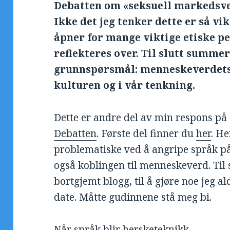
Debatten om «seksuell markedsv
Ikke det jeg tenker dette er så vik
åpner for mange viktige etiske p
reflekteres over. Til slutt summere
grunnspørsmål: menneskeverdets 
kulturen og i vår tenkning.
Dette er andre del av min respons på
Debatten
. Første del finner du
her
. He
problematiske ved å angripe språk p
også koblingen til menneskeverd. Til s
bortgjemt blogg, til å gjøre noe jeg ald
date. Måtte gudinnene stå meg bi.
Når språk blir hersketeknikk