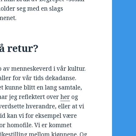
 holder seg med en slags
omenet.
å retur?
p av menneskeverd i vår kultur.
ller for vår tids dekadanse.
t kunne blitt en lang samtale,
har jeg reflektert over
her
og
å verdsette hverandre, eller at vi
 tid kan vi for eksempel være
 for homofile. Vi er kommet
ikestilling mellom kjønnene. Og