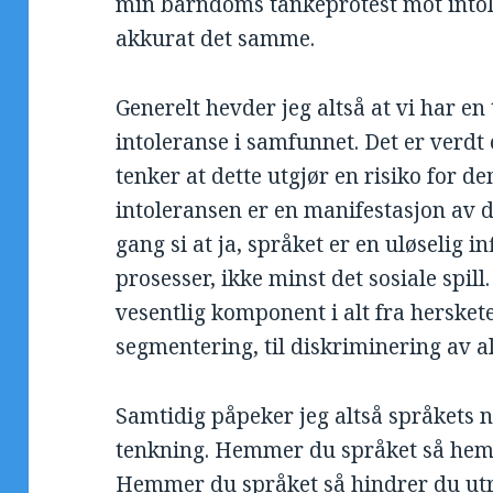
min barndoms tankeprotest mot into
akkurat det samme.
Generelt hevder jeg altså at vi har en
intoleranse i samfunnet. Det er verdt e
tenker at dette utgjør en risiko for d
intoleransen er en manifestasjon av
gang si at ja, språket er en uløselig inf
prosesser, ikke minst det sosiale spill
vesentlig komponent i alt fra hersketek
segmentering, til diskriminering av al
Samtidig påpeker jeg altså språket
tenkning. Hemmer du språket så hemm
Hemmer du språket så hindrer du utry