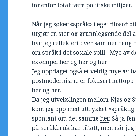
innenfor totalitære politiske miljøer.
Når jeg søker «språk» i eget filosofibi
utgjør en stor og grunnleggende del a
har jeg reflektert over sammenheng 
om språk i det sosiale spill. Mye av d
eksempel
her
og
her
og
her
.
Jeg oppdaget også et veldig mye av ba
postmodernisme
er fokusert nettopp 
her
og
her
.
Da jeg utvekslingen mellom Kjøs og St
kom jeg opp med uttrykket «språklig i
spontant om det samme
her
. Så ja f
på språkbruk har tiltatt, men når je