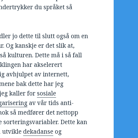
ndertrykker du språket så
ler jo dette til slutt også om en
 Og kanskje er det slik at,
kulturen. Dette må i så fall
klingen har akselerert
ig avhjulpet av internett,
smene bak dette har jeg
 jeg kaller for
sosiale
garisering
av vår tids anti-
 nok så medfører det nettopp
 sorteringsvariabler. Dette kan
å utvikle
dekadanse
og