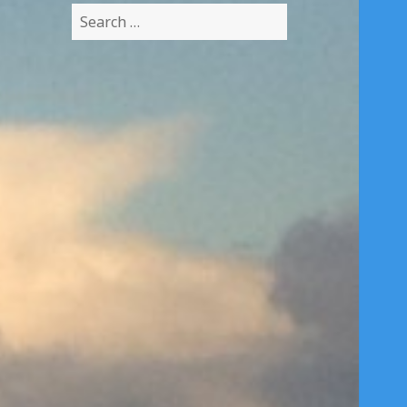
Search
for: