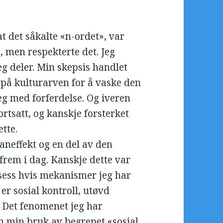
at det såkalte «n-ordet», var
s, men respekterte det. Jeg
eg deler. Min skepsis handlet
på kulturarven for å vaske den
eg med forferdelse. Og iveren
ortsatt, og kanskje forsterket
tte.
laneffekt og en del av den
frem i dag. Kanskje dette var
sess hvis mekanismer jeg har
 er sosial kontroll, utøvd
. Det fenomenet jeg har
om min bruk av begrepet «sosial