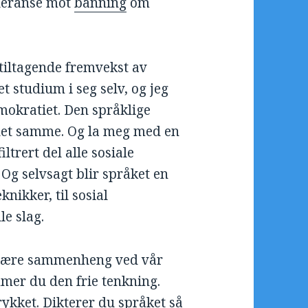
leranse mot
banning
om
 tiltagende fremvekst av
t studium i seg selv, og jeg
emokratiet. Den språklige
 det samme. Og la meg med en
iltrert del alle sosiale
. Og selvsagt blir språket en
nikker, til sosial
le slag.
s nære sammenheng ved vår
er du den frie tenkning.
kket. Dikterer du språket så