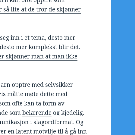
barn kan ofte opptre som
 så lite at de tror de skjønner
 seg inn i et tema, desto mer
 desto mer komplekst blir det.
 mer skjønner man at man ikke
barn opptre med selvsikker
gvis måtte møte dette med
 som ofte kan ta form av
både som
belærende
og kjedelig.
munikasjon i slagordformat. Og
erer
en latent motvilje til å gå inn