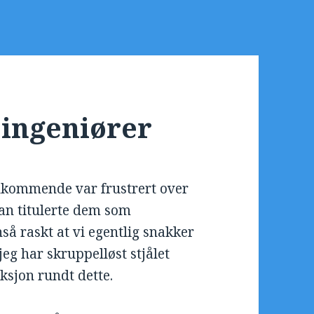
 ingeniører
edkommende var frustrert over
an titulerte dem som
så raskt at vi egentlig snakker
eg har skruppelløst stjålet
eksjon rundt dette.