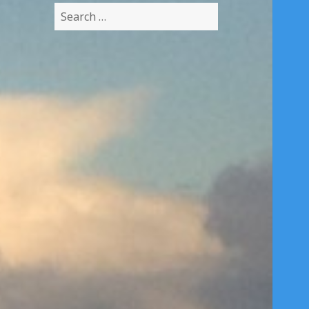
Search
for: