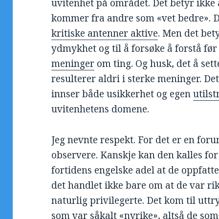
uvitenhet på området. Det betyr ikke
kommer fra andre som «vet bedre». De
kritiske antenner aktive
. Men det bet
ydmykhet og til å forsøke å forstå f
meninger
om ting. Og husk, det å sett
resulterer aldri i sterke meninger. D
innser både usikkerhet og egen
utils
uvitenhetens domene.
Jeg nevnte respekt. For det er en for
observere. Kanskje kan den kalles for
fortidens engelske adel at de oppfatt
det handlet ikke bare om at de var ri
naturlig privilegerte. Det kom til ut
som var såkalt «nyrike», altså de so