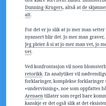
ofte klare sort hvitt bilder. Blomster
Dunning-Krugers
, altså at
de skjønner
alt
.
For det er jo slik at jo mer man setter
nyansert blir det. Jo mer man graver,
Jeg pleier å si at jo mer man vet, jo
vet
.
Ved konfrontasjon vil noen blomster
retorikk
. En analytiker vil nødvendi
forklaringer, komplekse forklaringer
«undervisning», noe som oppfattes 
Arenaen
tillater som regel bare kom
kanskje er det også slik at det eksist