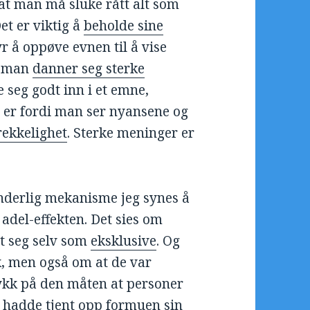
 at man må sluke rått alt som
t er viktig å
beholde sine
yr å oppøve evnen til å vise
ør man
danner seg sterke
e seg godt inn i et emne,
et er fordi man ser nyansene og
trekkelighet
. Sterke meninger er
underlig mekanisme jeg synes å
 adel-effekten. Det sies om
et seg selv som
eksklusive
. Og
k, men også om at de var
trykk på den måten at personer
m hadde tjent opp formuen sin