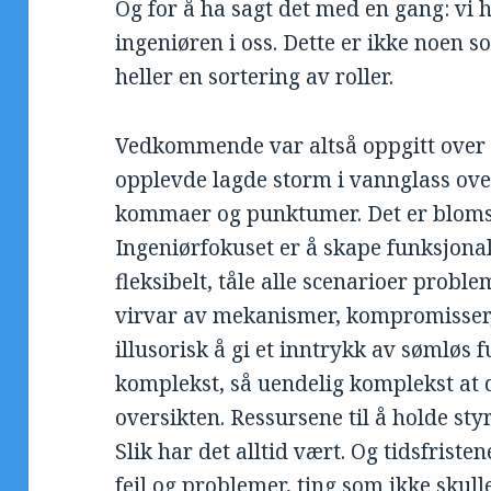
Og for å ha sagt det med en gang: vi 
ingeniøren i oss. Dette er ikke noen 
heller en sortering av roller.
Vedkommende var altså oppgitt over
opplevde lagde storm i vannglass over
kommaer og punktumer. Det er bloms
Ingeniørfokuset er å skape funksjonali
fleksibelt, tåle alle scenarioer proble
virvar av mekanismer, kompromisser, 
illusorisk å gi et inntrykk av sømløs f
komplekst, så uendelig komplekst at d
oversikten. Ressursene til å holde sty
Slik har det alltid vært. Og tidsfriste
feil og problemer, ting som ikke skull