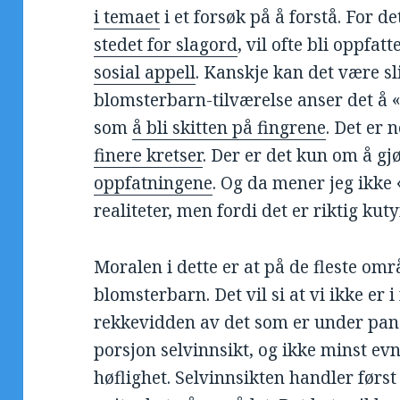
i temaet
i et forsøk på å forstå. For d
stedet for slagord
, vil ofte bli oppfa
sosial appell
. Kanskje kan det være sl
blomsterbarn-tilværelse anser det å 
som
å bli skitten på fingrene
. Det er 
finere kretser
. Der er det kun om å gj
oppfatningene
. Og da mener jeg ikke 
realiteter, men fordi det er riktig kut
Moralen i dette er at på de fleste områ
blomsterbarn. Det vil si at vi ikke er 
rekkevidden av det som er under pans
porsjon selvinnsikt, og ikke minst evn
høflighet. Selvinnsikten handler førs