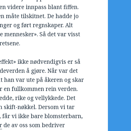
ten videre innpass blant fiffen.
en måte tilskitnet. De hadde jo
nger og ført regnskaper. Alt
ge mennesker». Så det var visst
retsene.
-effekt» ikke nødvendigvis er så
ldeverden å gjøre. Når var det
 at han var ute på åkeren og skar
er en fullkommen rein verden.
edde, rike og vellykkede. Det
 skift-nøkkel. Dersom vi tar
 får vi ikke bare blomsterbarn,
r
de av oss som bedriver