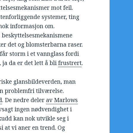
telsesmekanismer mot feil.
tenforliggende systemer, ting
 nok informasjon om.
o, beskyttelsesmekanismene
oker det og blomsterbarna raser.
år storm i et vannglass fordi
ja da er det lett å bli
frustrert
.
oriske glansbildeverden, man
n problemfri tilværelse.
d
. De nedre deler
av Marlows
lvsagt ingen nødvendighet i
kudd kan nok utvikle seg i
i at vi aner en trend. Og