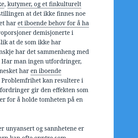
ke
,
kutymer, og et finkulturelt
stillingen at det ikke finnes noe
ket har
et iboende behov for å ha
roporsjoner demisjonerte i
 slik at de som ikke har
kanskje har det sammenheng med
. Har man ingen utfordringer,
nnesket har
en iboende
 Problemfrihet kan resultere i
fordringer gir den effekten som
er for å holde tomheten på en
 er unyansert og sannhetene er