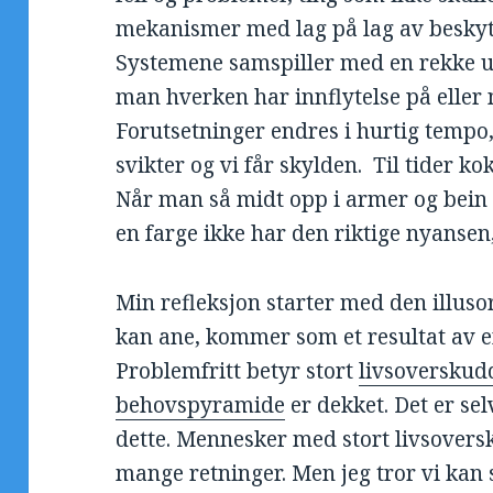
mekanismer med lag på lag av beskyt
Systemene samspiller med en rekke u
man hverken har innflytelse på eller
Forutsetninger endres i hurtig temp
svikter og vi får skylden. Til tider k
Når man så midt opp i armer og bein f
en farge ikke har den riktige nyansen, 
Min refleksjon starter med den illus
kan ane, kommer som et resultat av e
Problemfritt betyr stort
livsoverskud
behovspyramide
er dekket. Det er se
dette. Mennesker med stort livsovers
mange retninger. Men jeg tror vi kan s