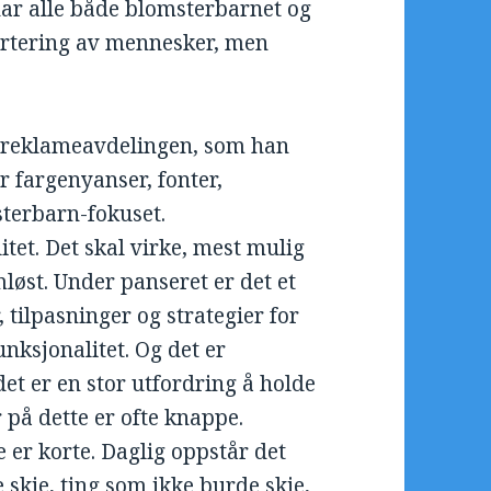
har alle både blomsterbarnet og
sortering av mennesker, men
 reklameavdelingen, som han
 fargenyanser, fonter,
terbarn-fokuset.
tet. Det skal virke, mest mulig
mløst. Under panseret er det et
tilpasninger og strategier for
unksjonalitet. Og det er
et er en stor utfordring å holde
r på dette er ofte knappe.
ne er korte. Daglig oppstår det
e skje, ting som ikke burde skje,