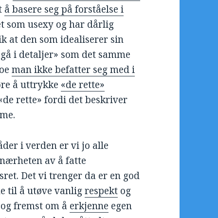
et
å basere seg på forståelse i
ttet som usexy og har dårlig
ik at den som idealiserer sin
«gå i detaljer» som det samme
noe
man ikke befatter seg med i
øre å uttrykke
«de rette»
«de rette» fordi det beskriver
yme.
der i verden er vi jo alle
i nærheten av å fatte
ret. Det vi trenger da er en god
e til å utøve vanlig
respekt
og
t og fremst om å
erkjenne
egen