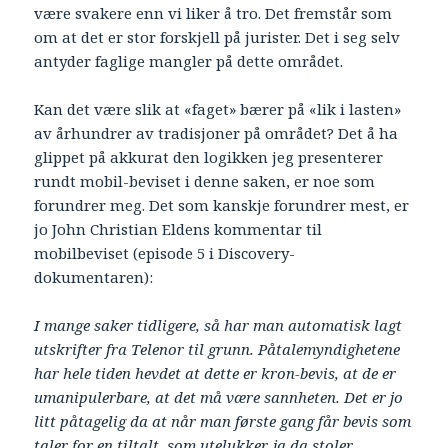
være svakere enn vi liker å tro. Det fremstår som
om at det er stor forskjell på jurister. Det i seg selv
antyder faglige mangler på dette området.
Kan det være slik at «faget» bærer på «lik i lasten»
av århundrer av tradisjoner på området? Det å ha
glippet på akkurat den logikken jeg presenterer
rundt mobil-beviset i denne saken, er noe som
forundrer meg. Det som kanskje forundrer mest, er
jo John Christian Eldens kommentar til
mobilbeviset (episode 5 i Discovery-
dokumentaren):
I mange saker tidligere, så har man automatisk lagt
utskrifter fra Telenor til grunn. Påtalemyndighetene
har hele tiden hevdet at dette er kron-bevis, at de er
umanipulerbare, at det må være sannheten. Det er jo
litt påtagelig da at når man første gang får bevis som
taler for en tiltalt, som utelukker, ja da stoler