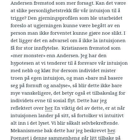
Andersen fremstod som mer forsagt. Kan det være
at slike personlighetstrekk får vår intuisjon til å
trigge? Den gjerningsprofilen som ble utarbeidet
foreslo at ugjerningen kunne være begått av en
person man ikke forventet kunne gjøre noe slikt. I
det ligger det en advarsel om å ikke la intuisjonen
få for stor innflytelse. Kristiansen fremstod som
«mer monster» enn Andersen. Jeg har den
hypotesen at vi tenderer til å forsvare vår intuisjon
med nebb og klør. For dersom individet mister
troen på egen intuisjon, og man «bare må basere
seg på fornuft og analyse», så blir dette ikke bare
mye vanskeligere, det betyr også et tilbakeslag for
individets evne til sosial flyt. Dette har jeg
reflektert over
her
. En viktig del av dette, er at når
intuisjonen lander på sitt, så fortolker vi intuitivt
alt inn i det lyset. Vi blir såkalt selvbekreftende.
Mekanismene bak dette har jeg beskrevet
her
.
Poenget i denne sammenheng går litt tilbake på