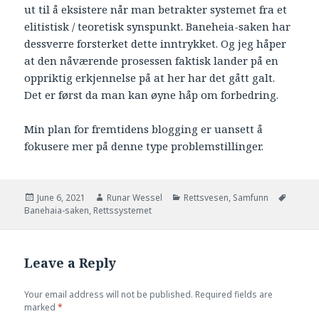
ut til å eksistere når man betrakter systemet fra et
elitistisk / teoretisk synspunkt. Baneheia-saken har
dessverre forsterket dette inntrykket. Og jeg håper
at den nåværende prosessen faktisk lander på en
oppriktig erkjennelse på at her har det gått galt.
Det er først da man kan øyne håp om forbedring.
Min plan for fremtidens blogging er uansett å
fokusere mer på denne type problemstillinger.
Posted
Author
Categories
Tags
June 6, 2021
Runar Wessel
Rettsvesen
,
Samfunn
on
Banehaia-saken
,
Rettssystemet
Leave a Reply
Your email address will not be published.
Required fields are
marked
*