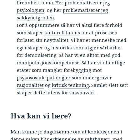
brennhett tema. Her problematiserer jeg
psykologien
, og her
problematiserer jeg
sakkyndigrollen
.
For å oppsummere så har vi altså flere forhold
som skaper
kulturell latens
for at prosessen
forlater sin nøytralitet. Vi har et menneske med
egenskaper og historikk som utgjør sårbarhet
for demonisering. Så har vi en aktør med god
manipulasjonskompetanse. Så har vi offentlige
etater som mangler forebygging mot
psykososiale patologier
som undergraver
rasjonalitet
og
kritisk tenkning
. Samlet slett sett
skaper dette latens for sakshavari.
Hva kan vi lære?
Man kunne jo dagdrømme om at konklusjonen i
denne saken blir erkjennelse av sakshavari, med