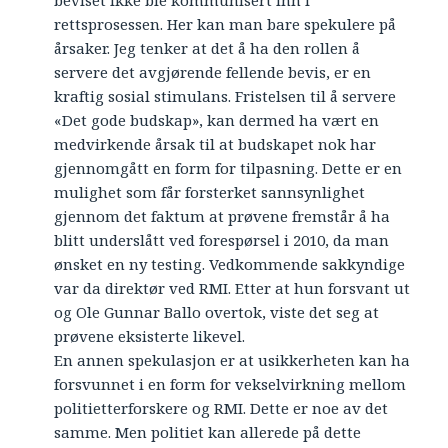
beviset ikke ble kommunisert inn i
rettsprosessen. Her kan man bare spekulere på
årsaker. Jeg tenker at det å ha den rollen å
servere det avgjørende fellende bevis, er en
kraftig sosial stimulans. Fristelsen til å servere
«Det gode budskap», kan dermed ha vært en
medvirkende årsak til at budskapet nok har
gjennomgått en form for tilpasning. Dette er en
mulighet som får forsterket sannsynlighet
gjennom det faktum at prøvene fremstår å ha
blitt underslått ved forespørsel i 2010, da man
ønsket en ny testing. Vedkommende sakkyndige
var da direktør ved RMI. Etter at hun forsvant ut
og Ole Gunnar Ballo overtok, viste det seg at
prøvene eksisterte likevel.
En annen spekulasjon er at usikkerheten kan ha
forsvunnet i en form for vekselvirkning mellom
politietterforskere og RMI. Dette er noe av det
samme. Men politiet kan allerede på dette