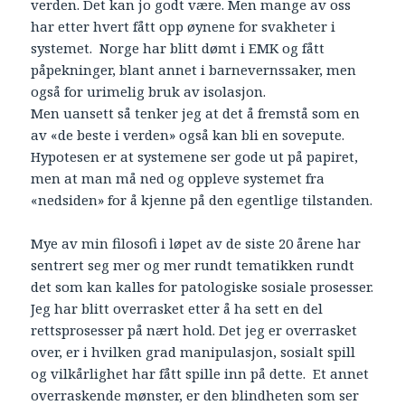
verden. Det kan jo godt være. Men mange av oss
har etter hvert fått opp øynene for svakheter i
systemet. Norge har blitt dømt i EMK og fått
påpekninger, blant annet i barnevernssaker, men
også for urimelig bruk av isolasjon.
Men uansett så tenker jeg at det å fremstå som en
av «de beste i verden» også kan bli en sovepute.
Hypotesen er at systemene ser gode ut på papiret,
men at man må ned og oppleve systemet fra
«nedsiden» for å kjenne på den egentlige tilstanden.
Mye av min filosofi i løpet av de siste 20 årene har
sentrert seg mer og mer rundt tematikken rundt
det som kan kalles for patologiske sosiale prosesser.
Jeg har blitt overrasket etter å ha sett en del
rettsprosesser på nært hold. Det jeg er overrasket
over, er i hvilken grad manipulasjon, sosialt spill
og vilkårlighet har fått spille inn på dette. Et annet
overraskende mønster, er den blindheten som ser