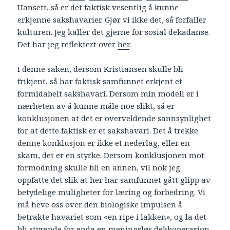
Uansett, så er det faktisk vesentlig å kunne
erkjenne sakshavarier. Gjør vi ikke det, så forfaller
kulturen. Jeg kaller det gjerne for sosial dekadanse.
Det har jeg reflektert over
her
.
I denne saken, dersom Kristiansen skulle bli
frikjent, så har faktisk samfunnet erkjent et
formidabelt sakshavari. Dersom min modell er i
nærheten av å kunne måle noe slikt, så er
konklusjonen at det er overveldende sannsynlighet
for at dette faktisk er et sakshavari. Det å trekke
denne konklusjon er ikke et nederlag, eller en
skam, det er en styrke. Dersom konklusjonen mot
formodning skulle bli en annen, vil nok jeg
oppfatte det slik at her har samfunnet gått glipp av
betydelige muligheter for læring og forbedring. Vi
må heve oss over den biologiske impulsen å
betrakte havariet som «en ripe i lakken», og la det
bli styrende for enda en meningsløs dekkoperasjon.