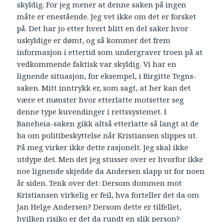
skyldig. For jeg mener at denne saken på ingen
måte er enestående. Jeg vet ikke om det er forsket
på. Det har jo etter hvert blitt en del saker hvor
uskyldige er dømt, og så kommer det frem
informasjon i ettertid som undergraver troen på at
vedkommende faktisk var skyldig. Vi har en
lignende situasjon, for eksempel, i Birgitte Tegns-
saken. Mitt inntrykk er, som sagt, at her kan det
være et mønster hvor etterlatte motsetter seg
denne type kuvendinger i rettssystemet. I
Baneheia-saken gikk altså etterlatte så langt at de
ba om politibeskyttelse når Kristiansen slippes ut.
På meg virker ikke dette rasjonelt. Jeg skal ikke
utdype det. Men det jeg stusser over er hvorfor ikke
noe lignende skjedde da Andersen slapp ut for noen
år siden. Tenk over det: Dersom dommen mot
Kristiansen virkelig er feil, hva forteller det da om
Jan Helge Andersen? Dersom dette er tilfellet,
hvilken risiko er det da rundt en slik person?