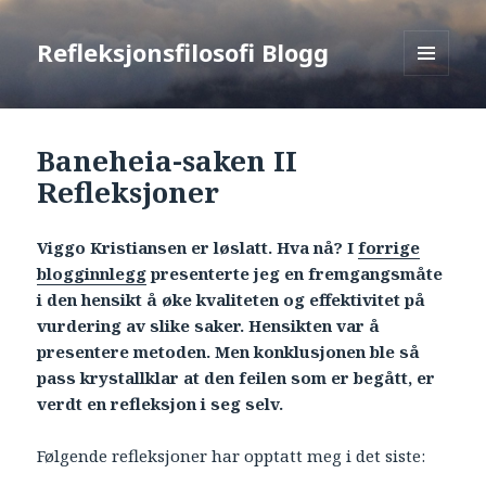
Refleksjonsfilosofi Blogg
MENU
AND
WIDGETS
Baneheia-saken II
Refleksjoner
Viggo Kristiansen er løslatt. Hva nå? I
forrige
blogginnlegg
presenterte jeg en fremgangsmåte
i den hensikt å øke kvaliteten og effektivitet på
vurdering av slike saker. Hensikten var å
presentere metoden. Men konklusjonen ble så
pass krystallklar at den feilen som er begått, er
verdt en refleksjon i seg selv.
Følgende refleksjoner har opptatt meg i det siste: