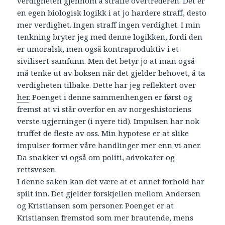
verdigheten gjennom å straffe overtrederen. Det er
en egen biologisk logikk i at jo hardere straff, desto
mer verdighet. Ingen straff ingen verdighet. I min
tenkning bryter jeg med denne logikken, fordi den
er umoralsk, men også kontraproduktiv i et
sivilisert samfunn. Men det betyr jo at man også
må tenke ut av boksen når det gjelder behovet, å ta
verdigheten tilbake. Dette har jeg reflektert over
her
. Poenget i denne sammenhengen er først og
fremst at vi står overfor en av norgeshistoriens
verste ugjerninger (i nyere tid). Impulsen har nok
truffet de fleste av oss. Min hypotese er at slike
impulser former våre handlinger mer enn vi aner.
Da snakker vi også om politi, advokater og
rettsvesen.
I denne saken kan det være at et annet forhold har
spilt inn. Det gjelder forskjellen mellom Andersen
og Kristiansen som personer. Poenget er at
Kristiansen fremstod som mer brautende, mens