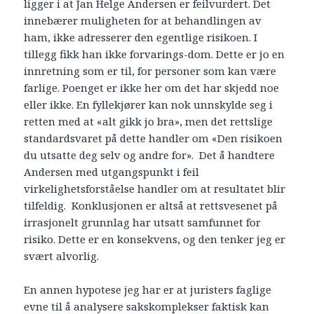
ligger i at Jan Helge Andersen er feilvurdert. Det
innebærer muligheten for at behandlingen av
ham, ikke adresserer den egentlige risikoen. I
tillegg fikk han ikke forvarings-dom. Dette er jo en
innretning som er til, for personer som kan være
farlige. Poenget er ikke her om det har skjedd noe
eller ikke. En fyllekjører kan nok unnskylde seg i
retten med at «alt gikk jo bra», men det rettslige
standardsvaret på dette handler om «Den risikoen
du utsatte deg selv og andre for». Det å handtere
Andersen med utgangspunkt i feil
virkelighetsforståelse handler om at resultatet blir
tilfeldig. Konklusjonen er altså at rettsvesenet på
irrasjonelt grunnlag har utsatt samfunnet for
risiko. Dette er en konsekvens, og den tenker jeg er
svært alvorlig.
En annen hypotese jeg har er at juristers faglige
evne til å analysere sakskomplekser faktisk kan