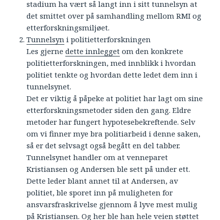
stadium ha vært så langt inn i sitt tunnelsyn at
det smittet over på samhandling mellom RMI og
etterforskningsmiljøet.
Tunnelsyn
i politietterforskningen
Les gjerne
dette innlegget
om den konkrete
politietterforskningen, med innblikk i hvordan
politiet tenkte og hvordan dette ledet dem inn i
tunnelsynet.
Det er viktig å påpeke at politiet har lagt om sine
etterforskningsmetoder siden den gang. Eldre
metoder har fungert hypotesebekreftende. Selv
om vi finner mye bra politiarbeid i denne saken,
så er det selvsagt også begått en del tabber.
Tunnelsynet handler om at venneparet
Kristiansen og Andersen ble sett på under ett.
Dette leder blant annet til at Andersen, av
politiet, ble sporet inn på muligheten for
ansvarsfraskrivelse gjennom å lyve mest mulig
på Kristiansen. Og her ble han hele veien støttet