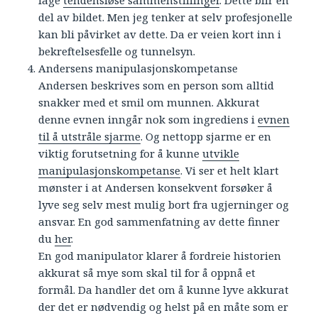
lage
tendensiøse sammenstillinger
. Dette blir en
del av bildet. Men jeg tenker at selv profesjonelle
kan bli påvirket av dette. Da er veien kort inn i
bekreftelsesfelle og tunnelsyn.
Andersens manipulasjonskompetanse
Andersen beskrives som en person som alltid
snakker med et smil om munnen. Akkurat
denne evnen inngår nok som ingrediens i
evnen
til å utstråle sjarme
. Og nettopp sjarme er en
viktig forutsetning for å kunne
utvikle
manipulasjonskompetanse
. Vi ser et helt klart
mønster i at Andersen konsekvent forsøker å
lyve seg selv mest mulig bort fra ugjerninger og
ansvar. En god sammenfatning av dette finner
du
her
.
En god manipulator klarer å fordreie historien
akkurat så mye som skal til for å oppnå et
formål. Da handler det om å kunne lyve akkurat
der det er nødvendig og helst på en måte som er