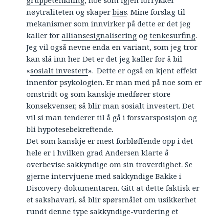
gruppetenkning
, noe som igjen forrykker
nøytraliteten og skaper
bias
. Mine forslag til
mekanismer som innvirker på dette er det jeg
kaller for
alliansesignalisering
og
tenkesurfing
.
Jeg vil også nevne enda en variant, som jeg tror
kan slå inn her. Det er det jeg kaller for å bil
«
sosialt investert
». Dette er også en kjent effekt
innenfor psykologien. Er man med på noe som er
omstridt og som kanskje medfører store
konsekvenser, så blir man sosialt investert. Det
vil si man tenderer til å gå i forsvarsposisjon og
bli hypotesebekreftende.
Det som kanskje er mest forbløffende opp i det
hele er i hvilken grad Andersen klarte å
overbevise sakkyndige om sin troverdighet. Se
gjerne intervjuene med sakkyndige Bakke i
Discovery-dokumentaren. Gitt at dette faktisk er
et sakshavari, så blir spørsmålet om usikkerhet
rundt denne type sakkyndige-vurdering et