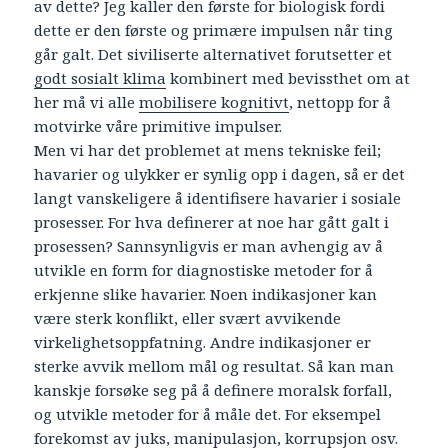
av dette? Jeg kaller den første for biologisk fordi
dette er den første og primære impulsen når ting
går galt. Det siviliserte alternativet forutsetter et
godt sosialt klima
kombinert med bevissthet om at
her må vi alle
mobilisere kognitivt
, nettopp for å
motvirke våre primitive impulser.
Men vi har det problemet at mens tekniske feil;
havarier og ulykker er synlig opp i dagen, så er det
langt vanskeligere å identifisere havarier i sosiale
prosesser. For hva definerer at noe har gått galt i
prosessen? Sannsynligvis er man avhengig av å
utvikle en form for diagnostiske metoder for å
erkjenne slike havarier. Noen indikasjoner kan
være sterk konflikt, eller svært avvikende
virkelighetsoppfatning. Andre indikasjoner er
sterke avvik mellom mål og resultat. Så kan man
kanskje forsøke seg på å definere moralsk forfall,
og utvikle metoder for å måle det. For eksempel
forekomst av
juks
,
manipulasjon
,
korrupsjon
osv.