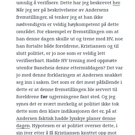
umulig å verifisere. Dette har jeg beskrevet
her
.
Når jeg ser på beskrivelsene av Andersens
fremstillinger, så tenker jeg at han ikke
nødvendigvis er veldig høykompetent på dette
området. For eksempel er fremstillingen om at
han denne dagen skulle ut og trene med HV, noe
han fortalte både foreldrene, Kristiansen og til
slutt politiet, er jo noe som er veldig lett
verifiserbart. Hadde HV trening med oppmøte
utenfor Baneheia denne ettermiddagen? Det var
jo med denne forklaringen at Andersen snakket
seg inn i saken. Det som er det mest påfallende i
dette er at denne fremstillingen ble servert til
foreldrene
før
ugjerningene fant sted. Og jeg
synes det er svært merkelig at politiet ikke tok
dette som den klare indikasjonen det er, på at
Andersen faktisk hadde lysskye planer denne
dagen
. Hypotesen er at politiet overser dette, i
sin iver etter å få Kristiansen knyttet opp mot