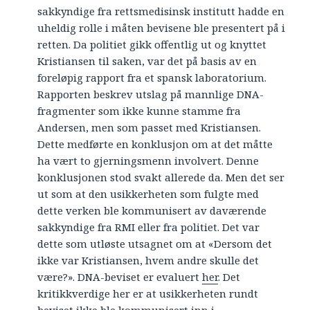
sakkyndige fra rettsmedisinsk institutt hadde en
uheldig rolle i måten bevisene ble presentert på i
retten. Da politiet gikk offentlig ut og knyttet
Kristiansen til saken, var det på basis av en
foreløpig rapport fra et spansk laboratorium.
Rapporten beskrev utslag på mannlige DNA-
fragmenter som ikke kunne stamme fra
Andersen, men som passet med Kristiansen.
Dette medførte en konklusjon om at det måtte
ha vært to gjerningsmenn involvert. Denne
konklusjonen stod svakt allerede da. Men det ser
ut som at den usikkerheten som fulgte med
dette verken ble kommunisert av daværende
sakkyndige fra RMI eller fra politiet. Det var
dette som utløste utsagnet om at «Dersom det
ikke var Kristiansen, hvem andre skulle det
være?». DNA-beviset er evaluert
her
. Det
kritikkverdige her er at usikkerheten rundt