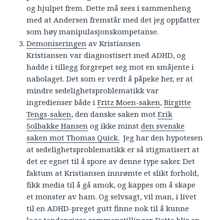
og hjulpet frem. Dette må sees i sammenheng
med at Andersen fremstår med det jeg oppfatter
som høy manipulasjonskompetanse.
Demoniseringen
av Kristiansen
Kristiansen var diagnostisert med ADHD, og
hadde i tillegg forgrepet seg mot en småjente i
nabolaget. Det som er verdt å påpeke her, er at
mindre sedelighetsproblematikk var
ingredienser både i
Fritz Moen-saken
,
Birgitte
Tengs-saken
, den danske saken mot
Erik
Solbakke Hansen
og ikke minst
den svenske
saken mot Thomas Quick.
Jeg har den hypotesen
at sedelighetsproblematikk er så stigmatisert at
det er egnet til å spore av denne type saker. Det
faktum at Kristiansen innrømte et slikt forhold,
fikk media til å gå amok, og kappes om å skape
et monster av ham. Og selvsagt, vil man, i livet
til en ADHD-preget gutt finne nok til å kunne